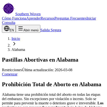
Southern Woven
Cómo Funciona
Aprender
Recursos
Preguntas Frecuentes
Iniciar
Consulta
Salida Segura
EN
Abrir menú
Inicio
Alabama
Pastillas Abortivas en Alabama
Restricciones
Última actualización:
2026-03-08
Comenzar
Prohibición Total de Aborto en Alabama
Alabama tiene una prohibición total del aborto en todas las etapas
del embarazo. Sin excepciones por violación o incesto. Solo se
permite para prevenir la muerte o deterioro grave e irreversible.
Los